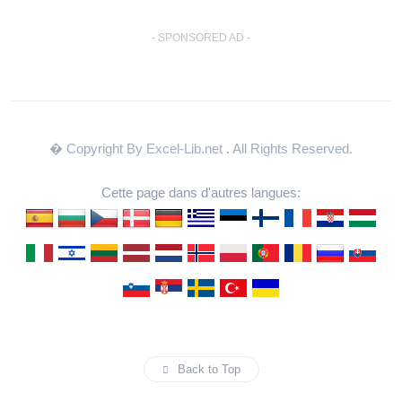
- SPONSORED AD -
� Copyright By Excel-Lib.net
. All Rights Reserved.
Cette page dans d'autres langues:
Back to Top