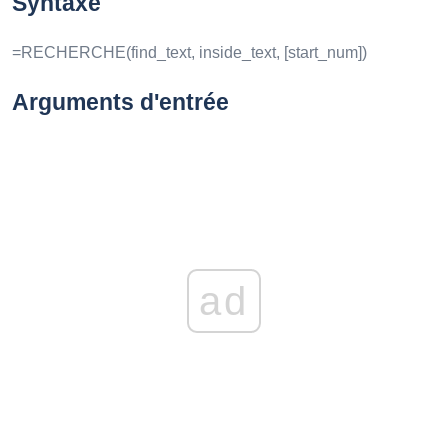
Syntaxe
=RECHERCHE(find_text, inside_text, [start_num])
Arguments d'entrée
ad